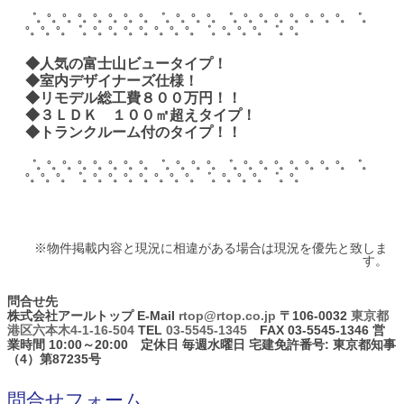
゜。°。°。°。°。°。°。°。゜。°。°。°。゜。°。°。°。°。°。°。°。゜。
°。°。°。゜。°。°。°。°。°。°。°。゜。°。°。°。゜。°。
◆人気の富士山ビュータイプ！
◆室内デザイナーズ仕様！
◆リモデル総工費８００万円！！
◆３ＬＤＫ １００㎡超えタイプ！
◆トランクルーム付のタイプ！！
゜。°。°。°。°。°。°。°。゜。°。°。°。゜。°。°。°。°。°。°。°。゜。
°。°。°。゜。°。°。°。°。°。°。°。゜。°。°。°。゜。°。
※物件掲載内容と現況に相違がある場合は現況を優先と致しま
す。
問合せ先
株式会社アールトップ
E-Mail
rtop@rtop.co.jp
〒106-0032
東京都
港区六本木4-1-16-504
TEL
03-5545-1345
FAX 03-5545-1346 営
業時間 10:00～20:00 定休日 毎週水曜日 宅建免許番号: 東京都知事
（4）第87235号
問合せフォーム