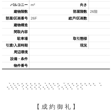
バルコニー
m²
向き
建物階数
部屋階数
26階
部屋/区画番号
26F
総戸/区画数
建物構造
間取内容
駐車場
取引態様
引渡/入居時期
現況
周辺環境
設備・条件
物件番号
゜。°。°。°。°。°。°。°。゜。°。°。°。゜。°。°。°。°。°。°。°。゜。
°。°。°。゜。°。°。°。°。°。°。°。゜。°。°。°。゜。°。
【 成 約 御 礼 】