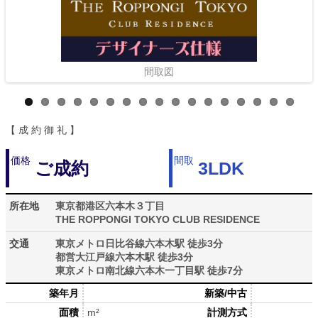
>>
間取図
【 成 約 御 礼 】
価格
間取
ご成約
3LDK
所在地
東京都港区六本木３丁目
THE ROPPONGI TOKYO CLUB RESIDENCE
交通
東京メトロ日比谷線六本木駅 徒歩3分
都営大江戸線六本木駅 徒歩3分
東京メトロ南北線六本木一丁目駅 徒歩7分
築年月
新築/中古
面積
m²
計測方式