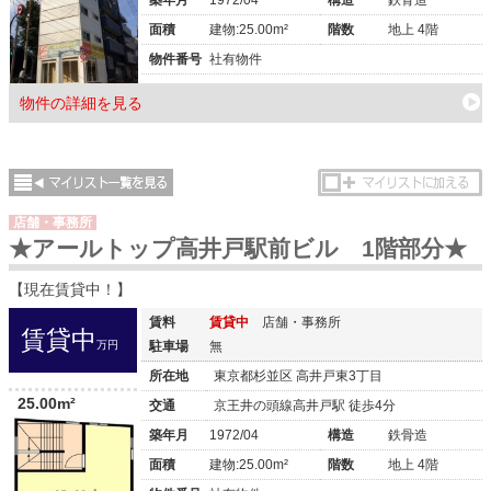
面積
建物:25.00m²
階数
地上 4階
物件番号
社有物件
物件の詳細を見る
店舗・事務所
★アールトップ高井戸駅前ビル 1階部分★
【現在賃貸中！】
賃料
賃貸中
店舗・事務所
賃貸中
万円
駐車場
無
所在地
東京都杉並区 高井戸東3丁目
25.00m²
交通
京王井の頭線高井戸駅 徒歩4分
築年月
1972/04
構造
鉄骨造
面積
建物:25.00m²
階数
地上 4階