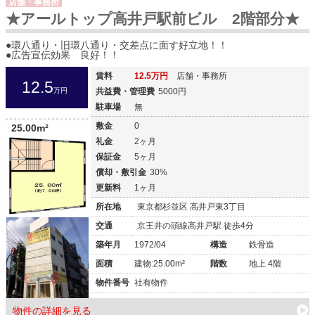
店舗・事務所
★アールトップ高井戸駅前ビル 2階部分★
●環八通り・旧環八通り・交差点に面す好立地！！
●広告宣伝効果 良好！！
賃料
12.5万円
店舗・事務所
12.5
万円
共益費・管理費
5000円
駐車場
無
敷金
0
25.00m²
礼金
2ヶ月
保証金
5ヶ月
償却・敷引金
30%
更新料
1ヶ月
所在地
東京都杉並区 高井戸東3丁目
交通
京王井の頭線高井戸駅 徒歩4分
築年月
1972/04
構造
鉄骨造
面積
建物:25.00m²
階数
地上 4階
物件番号
社有物件
物件の詳細を見る