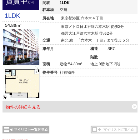
賃貸中
万円
間取
1LDK
駐車場
空無
1LDK
所在地
東京都港区 六本木４丁目
54.80m²
東京メトロ日比谷線六本木駅 徒歩2分
都営大江戸線六本木駅 徒歩2分
交通
南北 線 「六本木一丁目」まで徒歩５分
築年月
構造
SRC
階数
面積
建物:54.80m²
地上 9階 地下 2階
物件番号
社有物件
物件の詳細を見る