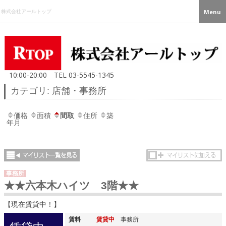
株式会社アールトップ
Menu
10:00-20:00
TEL
03-5545-1345
カテゴリ: 店舗・事務所
価格
面積
間取
住所
築
年月
事務所
★★六本木ハイツ 3階★★
【現在賃貸中！】
賃料
賃貸中
事務所