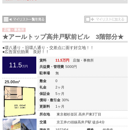
店舗・事務所
★アールトップ高井戸駅前ビル 3階部分★
●環八通り・旧環八通り・交差点に面す好立地！！
●広告宣伝効果 良好！！
賃料
11.5万円
店舗・事務所
11.5
万円
共益費・管理費
5000円
駐車場
無
敷金
0
25.00m²
礼金
2ヶ月
保証金
5ヶ月
償却・敷引金
30%
更新料
1ヶ月
所在地
東京都杉並区 高井戸東3丁目
交通
京王井の頭線高井戸駅 徒歩4分
築年月
1972/04
構造
鉄骨造